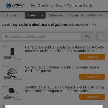
Shen Zhen Junson Security Technology Co. Ltd
Hogar
Productos
Sobre nosotros
Viaje de la fábrica
>>
cerradura eléctrica del gabinete
Calidad
el proveedor.
(77)
Cerradura eléctrica tocada del gabinete del telclado
numérico de la pantalla para la vivienda de la
aleación del cinc del gabinete de la sauna
Contacto
Cerradura de gabinete eléctrico pequeño para el
casillero expreso
Contacto
JS-3051S Cerradura de gabinete eléctrico sin polos
con tecnología segura contra fallos, voltaje
personalizable y materiales reforzados
Contacto
clavija de seguridad redonda de 12V o de 24V DC