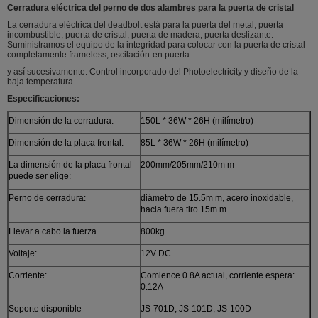
Cerradura eléctrica del perno de dos alambres para la puerta de cristal
La cerradura eléctrica del deadbolt está para la puerta del metal, puerta
incombustible, puerta de cristal, puerta de madera, puerta deslizante.
Suministramos el equipo de la integridad para colocar con la puerta de cristal
completamente frameless, oscilación-en puerta
y así sucesivamente. Control incorporado del Photoelectricity y diseño de la
baja temperatura.
Especificaciones:
Dimensión de la cerradura:
150L * 36W * 26H (milímetro)
Dimensión de la placa frontal:
85L * 36W * 26H (milímetro)
La dimensión de la placa frontal
200mm/205mm/210m m
puede ser elige:
Perno de cerradura:
diámetro de 15.5m m, acero inoxidable,
hacia fuera tiro 15m m
Llevar a cabo la fuerza
800kg
Voltaje:
12V DC
Corriente:
Comience 0.8A actual, corriente espera:
0.12A
Soporte disponible
JS-701D, JS-101D, JS-100D