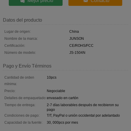
Mejor precio
Contacto
Datos del producto
Lugar de origen:
China
Nombre de la marca:
JUNSON
Certificación:
CE/ROHS/FCC
Número de modelo:
JS-1504N
Pago y Envío Términos
Cantidad de orden
10pcs
mínima:
Precio:
Negociable
Detalles de empaquetado:
envasado en cartón
Tiempo de entrega:
2-7 días laborables después de recibieron su
pago
Condiciones de pago:
T/T, PayPal o unión occidental por adelantado
Capacidad de la fuente:
30, 000pcs por mes