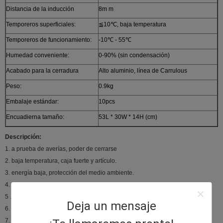
Distancia de la inducción
8m m
Temporeros superficiales:
≦10℃, baja temperatura
Temporeros de funcionamiento:
-10℃ - 55℃
Humedad conveniente:
0-90% (sin condensación)
Acabado para la cerradura
Alto aluminio, línea de Carrulous
Peso:
0.9kg
Embalaje estándar:
10pcs
Encuadierna tamaño:
53L * 30W * 14H (cm)
Descripción:
1. a prueba de averías, poder de cerrarse
2. baja temperatura, caja fuerte y artículo.
3. energía baja, protección del medio ambiente.
4. control especial de la foto-electricidad, uso de la corriente de tres pasos.
5 . Larga vida con 500000 ciclos.
Deja un mensaje
6. el MOVIMIENTO proporciona la protección actual reversa.
7. aleación de aluminio de la fuerza del superior, perno de acero inoxidable