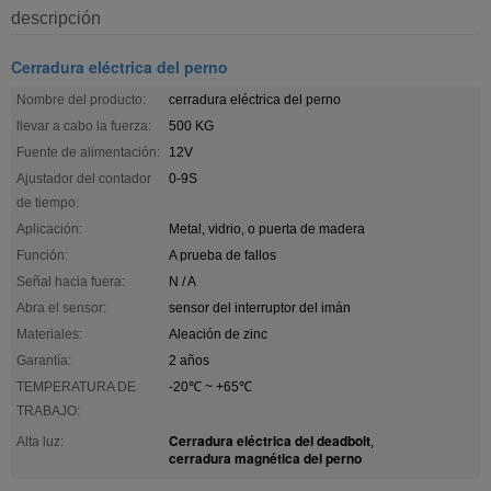
descripción
Cerradura eléctrica del perno
Nombre del producto:
cerradura eléctrica del perno
llevar a cabo la fuerza:
500 KG
Fuente de alimentación:
12V
Ajustador del contador
0-9S
de tiempo:
Aplicación:
Metal, vidrio, o puerta de madera
Función:
A prueba de fallos
Señal hacia fuera:
N / A
Abra el sensor:
sensor del interruptor del imán
Materiales:
Aleación de zinc
Garantía:
2 años
TEMPERATURA DE
-20℃ ~ +65℃
TRABAJO:
Cerradura eléctrica del deadbolt
Alta luz:
,
cerradura magnética del perno