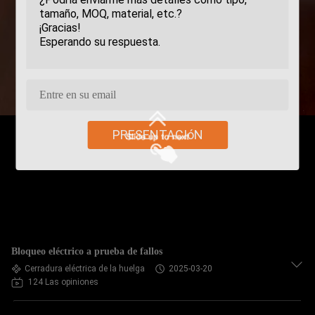
PRESENTACIóN
Bloqueo eléctrico a prueba de fallos
Cerradura eléctrica de la huelga
2025-03-20
124 Las opiniones