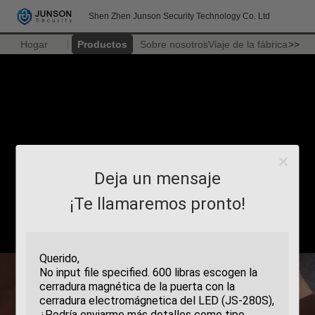
Shen Zhen Junson Security Technology Co. Ltd
Hogar
Productos
Sobre nosotros
Viaje de la fábrica
>>
Deja un mensaje
¡Te llamaremos pronto!