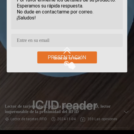
PRESENTACIóN
Lector de tarjetas de IC o de la identificación RFID, lector
impermeable de la proximidad del RFID
Lector de tarjetas RFID
2024-11-04
359 Las opiniones