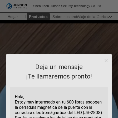
Shen Zhen Junson Security Technology Co. Ltd
Hogar
Productos
Sobre nosotros
Viaje de la fábrica
>>
Deja un mensaje
¡Te llamaremos pronto!