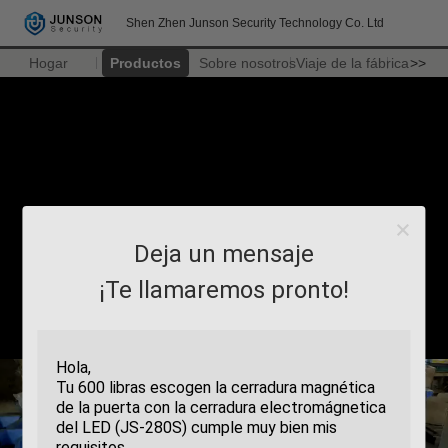
Shen Zhen Junson Security Technology Co. Ltd
Hogar
Productos
Sobre nosotros
Viaje de la fábrica
>>
Deja un mensaje
¡Te llamaremos pronto!