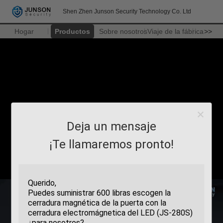
Shen Zhen Junson Security Technology Co. Ltd
Hogar
Productos
Sobre nosotros
Viaje de la fábrica
>>
Deja un mensaje
¡Te llamaremos pronto!