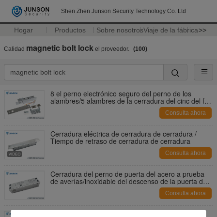
Shen Zhen Junson Security Technology Co. Ltd
Hogar
Productos
Sobre nosotros
Viaje de la fábrica
>>
magnetic bolt lock
Calidad
el proveedor.
(100)
8 el perno electrónico seguro del perno de los
alambres/5 alambres de la cerradura del cinc del fall
eléctrico de la aleación se cierra
Consulta ahora
Cerradura eléctrica de cerradura de cerradura /
Tiempo de retraso de cerradura de cerradura
Consulta ahora
Cerradura del perno de puerta del acero a prueba
de averías/inoxidable del descenso de la puerta de
cristal de la cerradura eléctrica del perno
Consulta ahora
Cerradura eléctrica de aluminio del perno del