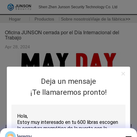
Shen Zhen Junson Security Technology Co. Ltd
Hogar
Productos
Sobre nosotros
Viaje de la fábrica
>>
Oficina JUNSON cerrada por el Día Internacional del
Trabajo
Apr 28, 2024
Deja un mensaje
¡Te llamaremos pronto!
¡El Día Internacional del Trabajo se acerca!
Jeremy