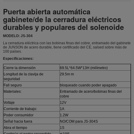
Puerta abierta automática
gabinete/de la cerradura eléctricos
durables y populares del solenoide
MODELO: JS-304
La cerradura eléctrica con las bobinas finas del cobre, entramado del gabinete
de JUNSON de acero durable, tiene certificado del CE, salsed sobre más de
100 países.
Especificaciones:
Cierre la dimensión
69.5L*64.5W*13H (milímetro)
Longitud de la clavija de
29.5m m
seguridad
Fall seguro
bloqueado cuando poder apagado
Materiales:
Entramado de acero/bobinas finas del
cobre
Voltaje
12V
Corriente de trabajo:
1A
Poder consumidor
1.2W
Señal hacia fuera
NO/COM para JS-304S
Abra el tiempo
1S
Continúe el poder encendido
≦10S