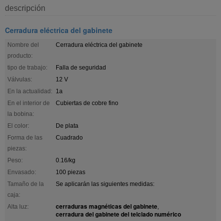
descripción
Cerradura eléctrica del gabinete
Nombre del
Cerradura eléctrica del gabinete
producto:
tipo de trabajo:
Falla de seguridad
Válvulas:
12 V
En la actualidad:
1a
En el interior de
Cubiertas de cobre fino
la bobina:
El color:
De plata
Forma de las
Cuadrado
piezas:
Peso:
0.16/kg
Envasado:
100 piezas
Tamaño de la
Se aplicarán las siguientes medidas:
caja:
cerraduras magnéticas del gabinete
Alta luz:
,
cerradura del gabinete del telclado numérico