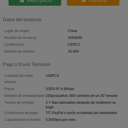
Mejor precio
Contacto
Datos del producto
Lugar de origen:
China
Nombre de la marca:
JUNSON
Certificación:
CE/FCC
Número de modelo:
JS-304
Pago y Envío Términos
Cantidad de orden
100PCS
mínima:
Precio:
USD3.97-4.90/cps
Detalles de empaquetado:
100pcs/carton, 850 cartones en un 20" envase
Tiempo de entrega:
2-7 días laborables después de recibieron su
pago
Condiciones de pago:
T/T, PayPal o unión occidental por adelantado
Capacidad de la fuente:
5,0000pcs por mes