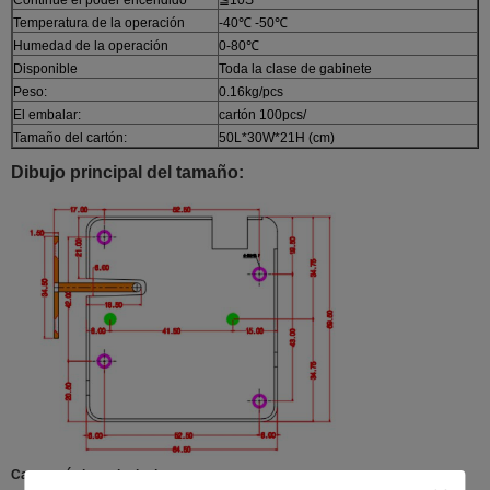
Temperatura de la operación
-40℃ -50℃
Humedad de la operación
0-80℃
Disponible
Toda la clase de gabinete
Peso:
0.16kg/pcs
El embalar:
cartón 100pcs/
Tamaño del cartón:
50L*30W*21H (cm)
Dibujo principal del tamaño:
Característica principal
: