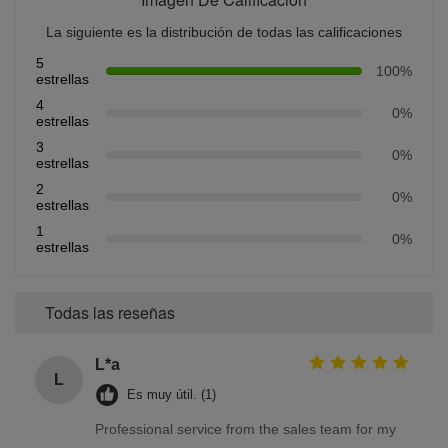
La siguiente es la distribución de todas las calificaciones
5
100%
estrellas
4
0%
estrellas
3
0%
estrellas
2
0%
estrellas
1
0%
estrellas
Todas las reseñas
L*a
L
Es muy útil. (1)
Professional service from the sales team for my