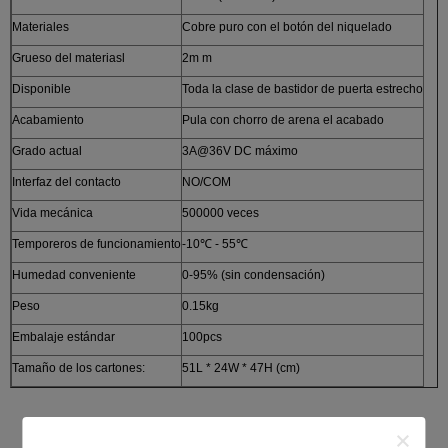
Materiales
Cobre puro con el botón del niquelado
Grueso del materiasl
2m m
Disponible
Toda la clase de bastidor de puerta estrecho
Acabamiento
Pula con chorro de arena el acabado
Grado actual
3A@36V DC máximo
Interfaz del contacto
NO/COM
Vida mecánica
500000 veces
Temporeros de funcionamiento
-10℃ - 55℃
Humedad conveniente
0-95% (sin condensación)
Peso
0.15kg
Embalaje estándar
100pcs
Tamaño de los cartones:
51L * 24W * 47H (cm)