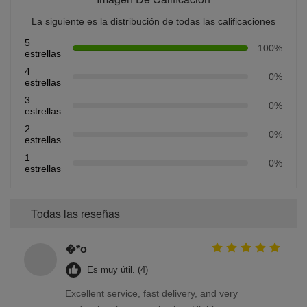
La siguiente es la distribución de todas las calificaciones
5
100%
estrellas
4
0%
estrellas
3
0%
estrellas
2
0%
estrellas
1
0%
estrellas
Todas las reseñas
�*o
Es muy útil. (4)
Excellent service, fast delivery, and very