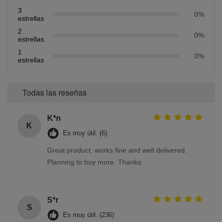
3
0%
estrellas
2
0%
estrellas
1
0%
estrellas
Todas las reseñas
K*n
K
Es muy útil. (6)
Great product, works fine and well delivered.
Planning to buy more. Thanks
S*r
S
Es muy útil. (236)