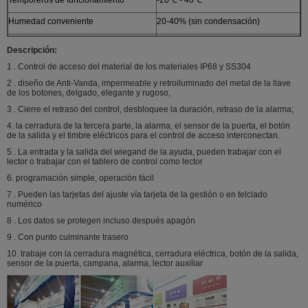
Humedad conveniente
20-40% (sin condensación)
Método de la puerta abierta
Tarjeta, contraseña, card+password
Descripción:
Tiempo de la retransmisión de la
1-99S
1 . Control de acceso del material de los materiales IP68 y SS304
puerta
2 . diseño de Anti-Vanda, impermeable y retroiluminado del metal de la llave
de los botones, delgado, elegante y rugoso,
Peso:
0.45kg
3 . Cierre el retraso del control, desbloquee la duración, retraso de la alarma;
Embalaje estándar:
30pc
4. la cerradura de la tercera parte, la alarma, el sensor de la puerta, el botón
de la salida y el timbre eléctricos para el control de acceso interconectan.
Encuadierna tamaño:
54L * 20W * 30.5H (cm
5 . La entrada y la salida del wiegand de la ayuda, pueden trabajar con el
lector o trabajar con el tablero de control como lector
6. programación simple, operación fácil
7 . Pueden las tarjetas del ajuste vía tarjeta de la gestión o en telclado
numérico
8 . Los datos se protegen incluso después apagón
9 . Con punto culminante trasero
10. trabaje con la cerradura magnética, cerradura eléctrica, botón de la salida,
sensor de la puerta, campana, alarma, lector auxiliar