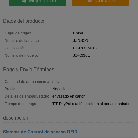
Mejor precio
Contacto
Datos del producto
Lugar de origen:
China
Nombre de la marca:
JUNSON
Certificación:
CE/ROHS/FCC
Número de modelo:
JS-K336E
Pago y Envío Términos
Cantidad de orden mínima:
5pcs
Precio:
Negociable
Detalles de empaquetado:
envasado en cartón
Tiempo de entrega:
T/T, PayPal o unión occidental por adelantado
descripción
Sistema de Control de acceso RFID