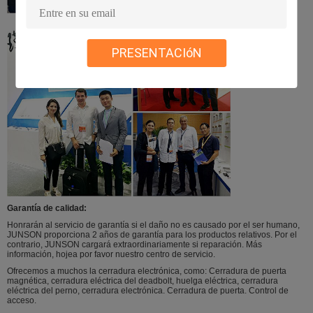
PRESENTACIóN
Garantía de calidad:
Honrarán al servicio de garantía si el daño no es causado por el ser humano,
JUNSON proporciona 2 años de garantía para los productos relativos. Por el
contrario, JUNSON cargará extraordinariamente si reparación. Más
información, hojea por favor nuestro centro de servicio.
Ofrecemos a muchos la cerradura electrónica, como: Cerradura de puerta
magnética, cerradura eléctrica del deadbolt, huelga eléctrica, cerradura
eléctrica del perno, cerradura electrónica. Cerradura de puerta. Control de
acceso.