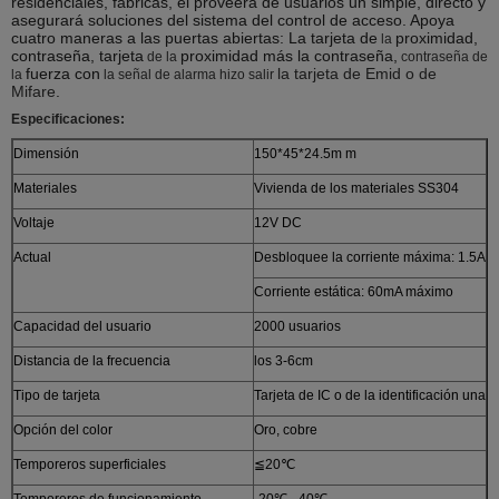
residenciales, fábricas, él proveerá de usuarios un simple, directo y
asegurará soluciones del sistema del control de acceso. Apoya
cuatro maneras a las puertas abiertas: La tarjeta de
proximidad,
la
contraseña, tarjeta
proximidad más la contraseña,
de
la
contraseña de
fuerza con
la tarjeta de Emid o de
la
la señal de alarma hizo salir
Mifare
.
Especificaciones:
Dimensión
150*45*24.5m m
Materiales
Vivienda de los materiales SS304
Voltaje
12V DC
Actual
Desbloquee la corriente máxima: 1.5A
Corriente estática: 60mA máximo
Capacidad del usuario
2000 usuarios
Distancia de la frecuencia
los 3-6cm
Tipo de tarjeta
Tarjeta de IC o de la identificación una
Opción del color
Oro, cobre
Temporeros superficiales
≦20℃
Temporeros de funcionamiento
-20℃ - 40℃