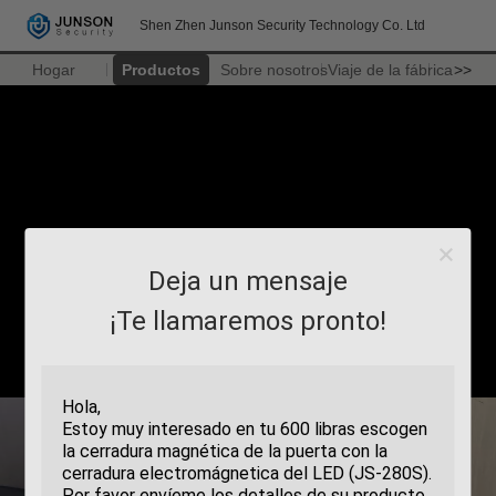
Shen Zhen Junson Security Technology Co. Ltd
Hogar
Productos
Sobre nosotros
Viaje de la fábrica
>>
Deja un mensaje
¡Te llamaremos pronto!