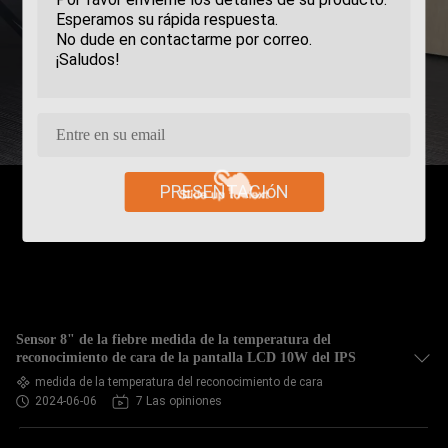
PRESENTACIóN
Sensor 8" de la fiebre medida de la temperatura del
reconocimiento de cara de la pantalla LCD 10W del IPS
medida de la temperatura del reconocimiento de cara
2024-06-06
7 Las opiniones